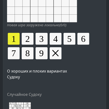
Новая игра загружена локально(0/0)
О хороших и плохих вариантах
Судоку
Случайное Судоку