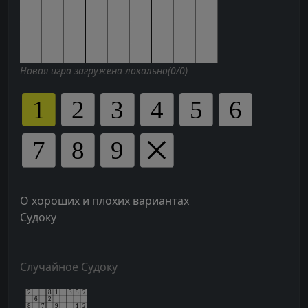
Новая игра загружена локально(0/0)
О хороших и плохих вариантах
Судоку
Случайное Судоку