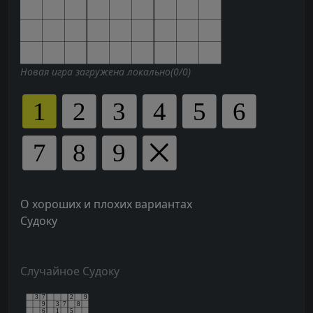
Новая игра загружена локально(0/0)
О хороших и плохих вариантах
Судоку
Случайное Судоку