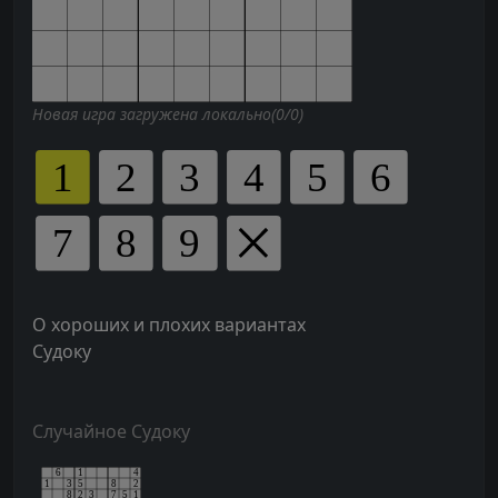
Новая игра загружена локально(0/0)
О хороших и плохих вариантах
Судоку
Случайное Судоку