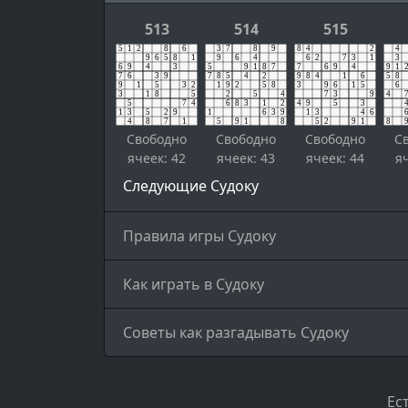
513
514
515
Свободно
Свободно
Свободно
С
ячеек: 42
ячеек: 43
ячеек: 44
я
Следующие Судоку
Правила игры Судоку
Как играть в Судоку
Советы как разгадывать Судоку
Ес