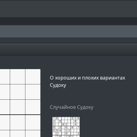
О хороших и плохих вариантах
Судоку
Случайное Судоку