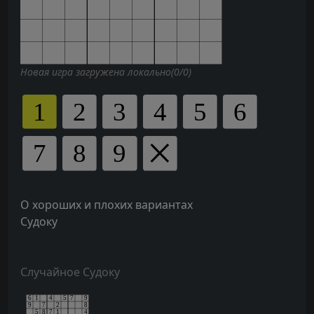
Новая игра загружена локально(0/0)
О хороших и плохих вариантах
Судоку
Случайное Судоку