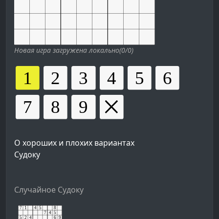
Новая игра загружена локально(0/0)
О хороших и плохих вариантах
Судоку
Случайное Судоку