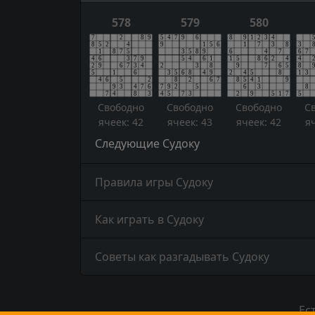
578
579
580
Свободно
Свободно
Свободно
С
ячеек: 42
ячеек: 43
ячеек: 42
я
Следующие Судоку
Правила игры Судоку
Как играть в Судоку
Советы как разгадывать Судоку
Ес