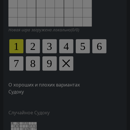
Новая игра загружена локально(0/0)
О хороших и плохих вариантах
Судоку
Случайное Судоку