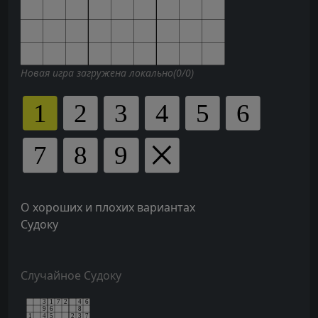
Новая игра загружена локально(0/0)
О хороших и плохих вариантах
Судоку
Случайное Судоку