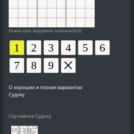
Новая игра загружена локально(0/0)
О хороших и плохих вариантах
Судоку
Случайное Судоку