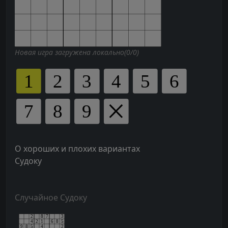
Новая игра загружена локально(0/0)
О хороших и плохих вариантах
Судоку
Случайное Судоку