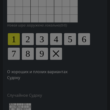
Новая игра загружена локально(0/0)
О хороших и плохих вариантах
Судоку
Случайное Судоку