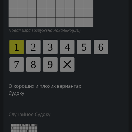
Новая игра загружена локально(0/0)
О хороших и плохих вариантах
Судоку
Случайное Судоку