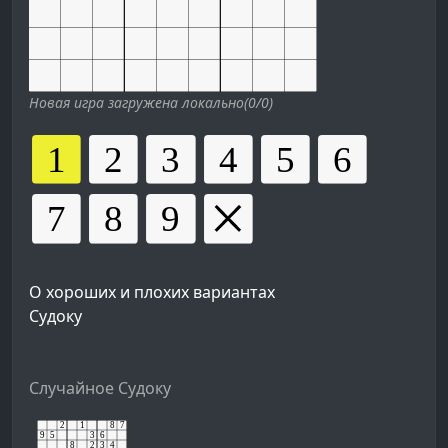
Новая игра загружена локально(0/0)
О хороших и плохих вариантах
Судоку
Случайное Судоку