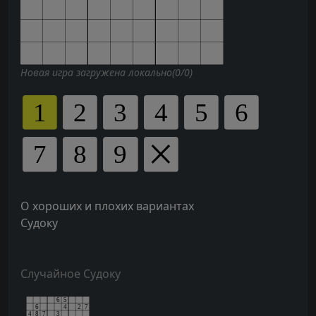
Новая игра загружена локально(0/0)
О хороших и плохих вариантах
Судоку
Случайное Судоку