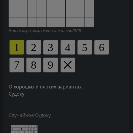
Новая игра загружена локально(0/0)
О хороших и плохих вариантах
Судоку
Случайное Судоку