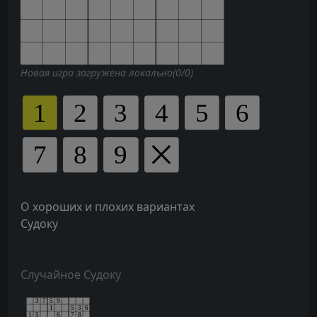
Новая игра загружена локально(0/0)
О хороших и плохих вариантах
Судоку
Случайное Судоку