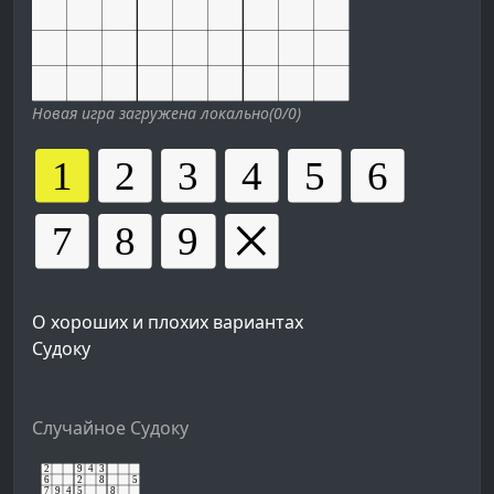
Новая игра загружена локально(0/0)
О хороших и плохих вариантах
Судоку
Случайное Судоку