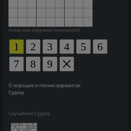
Новая игра загружена локально(0/0)
О хороших и плохих вариантах
Судоку
Случайное Судоку