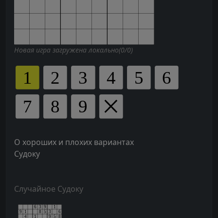
Новая игра загружена локально(0/0)
О хороших и плохих вариантах
Судоку
Случайное Судоку