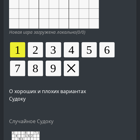
Новая игра загружена локально(0/0)
О хороших и плохих вариантах
Судоку
Случайное Судоку