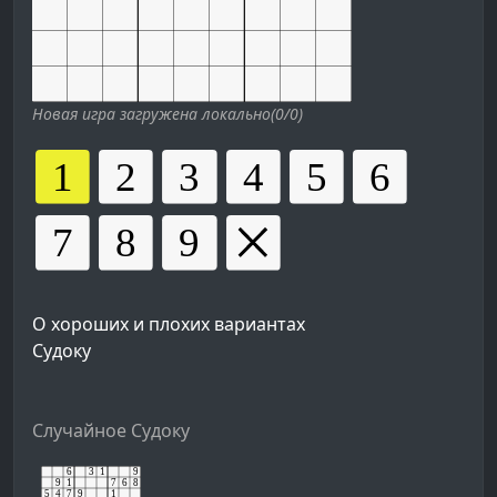
Новая игра загружена локально(0/0)
О хороших и плохих вариантах
Судоку
Случайное Судоку