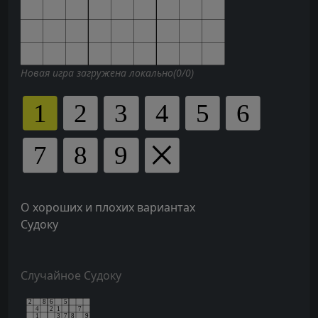
Новая игра загружена локально(0/0)
О хороших и плохих вариантах
Судоку
Случайное Судоку