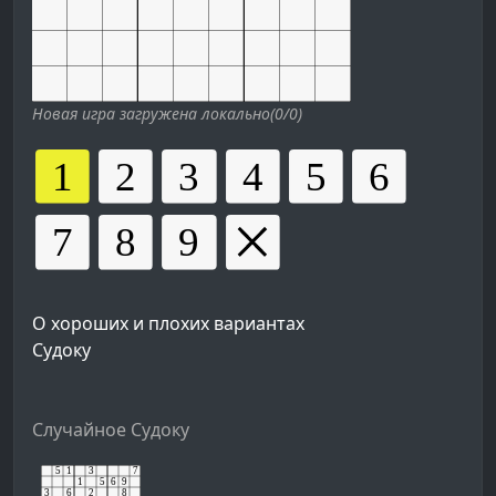
Новая игра загружена локально(0/0)
О хороших и плохих вариантах
Судоку
Случайное Судоку